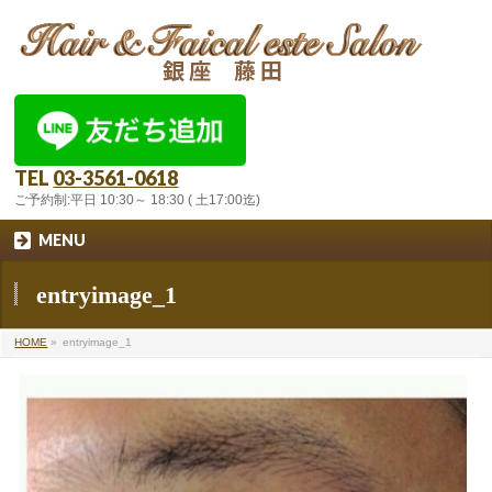
TEL
03-3561-0618
ご予約制:平日 10:30～ 18:30 ( 土17:00迄)
MENU
entryimage_1
HOME
»
entryimage_1