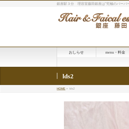
銀座駅３分 理容室藤田銀座は”究極のバーバー
おしらせ
menu・料金
lds2
HOME
»
lds2