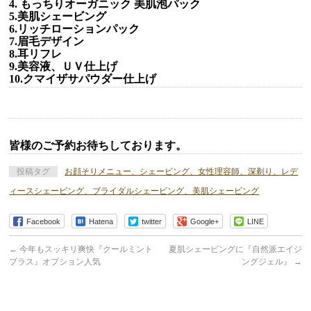
4. もっちりオーガニック 美肌泡パック
5.美肌シェービング
6.リッチローションパック
7.眉毛デザイン
8.耳リフレ
9.美容液、ＵＶ仕上げ
10.クマイザサパウダー仕上げ
皆様のご予約お待ちしております。
投稿タグ
お顔そりメニュー、シェービング、女性理容師、深剃り、レデ
ィースシェービング、ブライダルシェービング、美肌シェービング
Facebook
Hatena
twitter
Google+
LINE
←
今年もスッキリ爽快『クールミント
夏肌シェービングに『自然派エイジ
プラス』オプション人気
ングジェル』
→