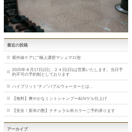
最近の投稿
紫外線ケアに'”極上濃密マシュマロ泡’
2025年８月17日(日)、２４日(日)は営業いたします。当日予
約不可の予約制としております
ハイブリット”ナノ”バブルウォーターとは…
【無料】爽やかなミントシャンプー&UVゲル仕上げ
【安全！新米の艶】ナチュラル米カラーご予約承ります
アーカイブ