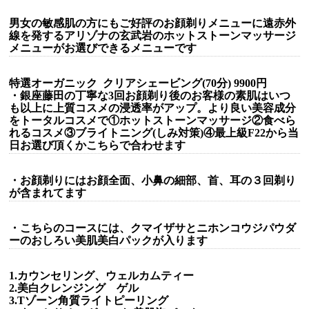
男女の敏感肌の方にもご好評のお顔剃りメニューに遠赤外
線を発するアリゾナの玄武岩のホットストーンマッサージ
メニューがお選びできるメニューです
特選オーガニック クリアシェービング(70分) 9900円
・銀座藤田の丁寧な3回お顔剃り後のお客様の素肌はいつ
も以上に上質コスメの浸透率がアップ。より良い美容成分
をトータルコスメで①ホットストーンマッサージ②食べら
れるコスメ③ブライトニング(しみ対策)④最上級F22から当
日お選び頂くかこちらで合わせます
・お顔剃りにはお顔全面、小鼻の細部、首、耳の３回剃り
が含まれてます
・こちらのコースには、クマイザサとニホンコウジパウダ
ーのおしろい美肌美白パックが入ります
1.カウンセリング、ウェルカムティー
2.美白クレンジング ゲル
3.Tゾーン角質ライトピーリング