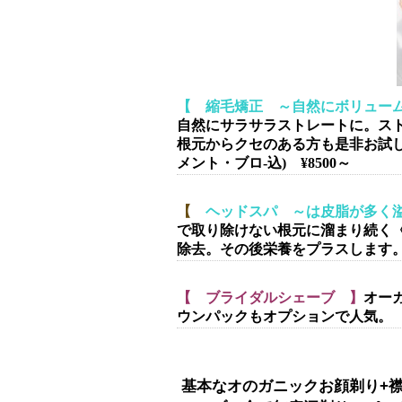
【 縮毛矯正 ～自然にボリュー
自然にサラサラストレートに。ス
根元からクセのある方も是非お試
メント・ブロ-込) ¥8500～
【
ヘッドスパ ～は皮脂が多く溢
で取り除けない根元に溜まり続く
除去。その後栄養をプラスします
【 ブライダルシェーブ 】
オー
ウンパックもオプションで人気。
基本なオのガニックお顔剃り+襟