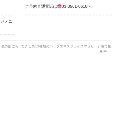
ご予約直通電話は
03-3561-0618へ
ージメニ
。他の部位も
ひきしめ13種類のハーブエキスフェイスマッサージ液で施
術中
→