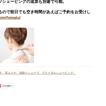
ツシェービングの追加も別途で可能。
るので前日でも空き時間があえばご予約をお受けし
com/fomalu/
テ、耳エステ、深剃りシェーブ、ブライダルシェービング、
Google+