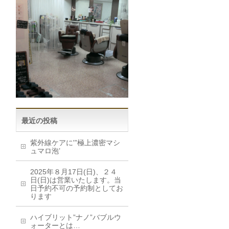
最近の投稿
紫外線ケアに'”極上濃密マシ
ュマロ泡’
2025年８月17日(日)、２４
日(日)は営業いたします。当
日予約不可の予約制としてお
ります
ハイブリット”ナノ”バブルウ
ォーターとは…