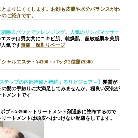
まとまりにくくします。お顔も皮脂や水分バランスがわ
ーのご紹介です。
皮脂除去パックでクレンジング。人気のリンパマッサー
ルエステは男女共にニキビ肌、乾燥肌、超敏感肌を美肌
が人気です
無痛 深剃りページ
300・パック2種類¥5300
3ステップの内部補修と持続するリピジュア～】
髪質が
その髪の手触りに大満足してみませんか。程良い変化が
ートメントです
女性ボブ～¥3500～トリートメント剤過多に塗布するので
トリートメントは頭皮へはつけない配慮をしてます。