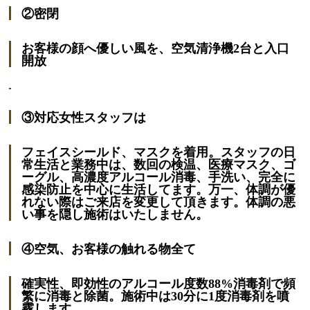
②密閉
お客様の顔へ優しい風を、
空気清浄機2台と入口
開放
③対応女性スタッフは
フェイスシールド、マスクを着用。スタッフの日
常生活と業務中は、数回の検温、医療マスク、ゴ
ーグル、高濃度アルコール消毒、手洗い、完全に
感染防止を中心に生活してます。万一、体調が優
れない際はご来店を変更して頂きます。体調の悪
い事を隠し施術はいたしません。
④空気、お客様の触れる物全て
確実性、即効性のアルコール度数88%消毒剤で頻
繁に消毒と除菌。施術中は30分に1度消毒剤を噴
霧します