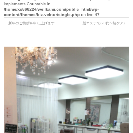
implements Countable in
/home/xs868224/wellkami.com/public_html/wp-
content/themes/biz-vektor/single.php
on line
47
←
新年のご挨拶を申し上げます
脳エステで(20代〜脳ケア)
→