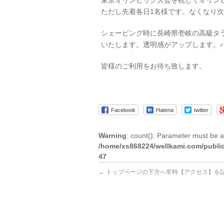
東京オリンピック大会を祝してオリン
ただし先着各日1名様です。なくなり
シェービング時に長崎県壱岐の高級タ
いたします。透明感がアップします。パ
皆様のご利用をお待ち致します。
Facebook
Hatena
twitter
Warning
: count(): Parameter must be a
/home/xs868224/wellkami.com/public
47
←
トップページの下方へ常時【アクセス】を