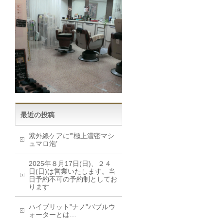
最近の投稿
紫外線ケアに'”極上濃密マシ
ュマロ泡’
2025年８月17日(日)、２４
日(日)は営業いたします。当
日予約不可の予約制としてお
ります
ハイブリット”ナノ”バブルウ
ォーターとは…